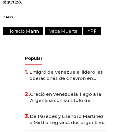
sintetizó.
TAGS
Horacio Marín
Vaca Muerta
YPF
Popular
1.
Emigró de Venezuela, lideró las
operaciones de Chevron en
EE.UU. y hoy es la única mujer
CEO en Vaca Muerta
2.
Creció en Venezuela, llegó a la
Argentina con su título de
abogado y construyó un imperio
gastronómico que revoluciona
3.
De Paredes y Lisandro Martínez
las marcas "fast premium"
a Mirtha Legrand: dos argentinos
impulsan el negocio del wellness