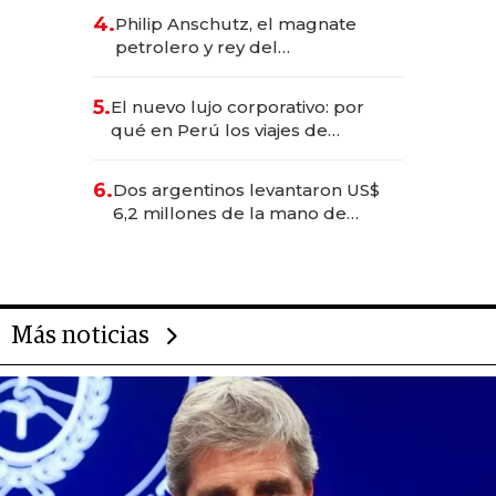
deportivo y el cuidado corporal
4.
Philip Anschutz, el magnate
petrolero y rey del
entretenimiento que va por la
licitación de Tecnópolis junto a
5.
El nuevo lujo corporativo: por
Fénix
qué en Perú los viajes de
negocios dejan de ser reuniones
para convertirse en experiencias
6.
Dos argentinos levantaron US$
transformadoras
6,2 millones de la mano de
Rauch, Englebienne y Woloski
Más noticias