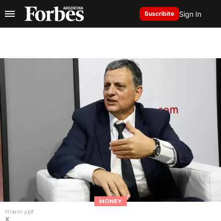
Sign In
Suscribite
MONEY
marin ypf
X