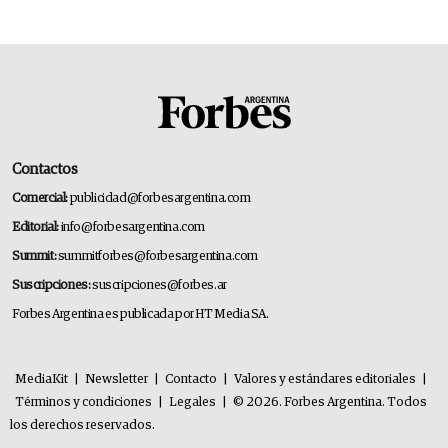
Contactos
Comercial:
publicidad@forbesargentina.com
Editorial:
info@forbesargentina.com
Summit:
summitforbes@forbesargentina.com
Suscripciones:
suscripciones@forbes.ar
Forbes Argentina es publicada por HT Media SA.
MediaKit
|
Newsletter
|
Contacto
|
Valores y estándares editoriales
|
Términos y condiciones
|
Legales
|
© 2026. Forbes Argentina. Todos
los derechos reservados.