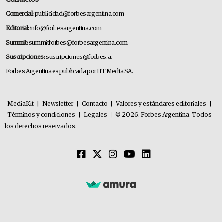
Comercial:
publicidad@forbesargentina.com
Editorial:
info@forbesargentina.com
Summit:
summitforbes@forbesargentina.com
Suscripciones:
suscripciones@forbes.ar
Forbes Argentina es publicada por HT Media SA.
MediaKit
|
Newsletter
|
Contacto
|
Valores y estándares editoriales
|
Términos y condiciones
|
Legales
|
© 2026. Forbes Argentina. Todos
los derechos reservados.