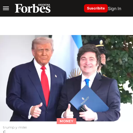
Sign In
Suscribite
MONEY
trump y milei
C