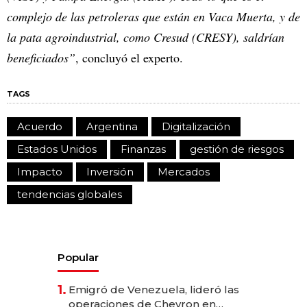
complejo de las petroleras que están en Vaca Muerta, y de
la pata agroindustrial, como Cresud (CRESY), saldrían
beneficiados”
, concluyó el experto.
TAGS
Acuerdo
Argentina
Digitalización
Estados Unidos
Finanzas
gestión de riesgos
Impacto
Inversión
Mercados
tendencias globales
Popular
1.
Emigró de Venezuela, lideró las
operaciones de Chevron en