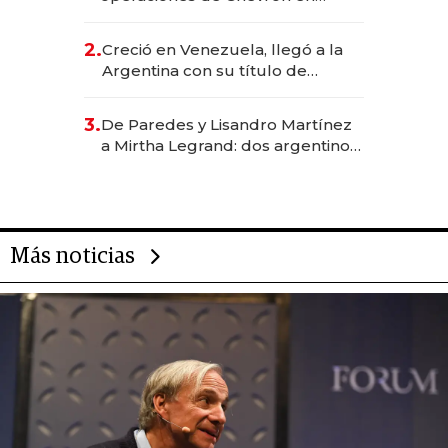
EE.UU. y hoy es la única mujer
CEO en Vaca Muerta
2.
Creció en Venezuela, llegó a la
Argentina con su título de
abogado y construyó un imperio
gastronómico que revoluciona
3.
De Paredes y Lisandro Martínez
las marcas "fast premium"
a Mirtha Legrand: dos argentinos
impulsan el negocio del wellness
deportivo y el cuidado corporal
Más noticias