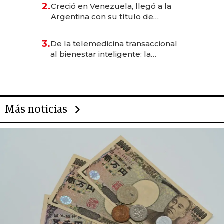
CEO en Vaca Muerta
2.
Creció en Venezuela, llegó a la
Argentina con su título de
abogado y construyó un imperio
gastronómico que revoluciona
3.
De la telemedicina transaccional
las marcas "fast premium"
al bienestar inteligente: la
evolución de doc24 para
transformar a las organizaciones
Más noticias