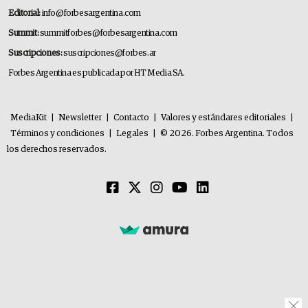
Editorial:
info@forbesargentina.com
Summit:
summitforbes@forbesargentina.com
Suscripciones:
suscripciones@forbes.ar
Forbes Argentina es publicada por HT Media SA.
MediaKit
|
Newsletter
|
Contacto
|
Valores y estándares editoriales
|
Términos y condiciones
|
Legales
|
© 2026. Forbes Argentina. Todos
los derechos reservados.