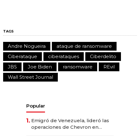
TAGS
Andre Nogueira
ataque de ransomware
Ciberataque
ciberataques
Ciberdelito
JBS
Joe Biden
ransomware
REvil
Wall Street Journal
Popular
1.
Emigró de Venezuela, lideró las
operaciones de Chevron en
EE.UU. y hoy es la única mujer