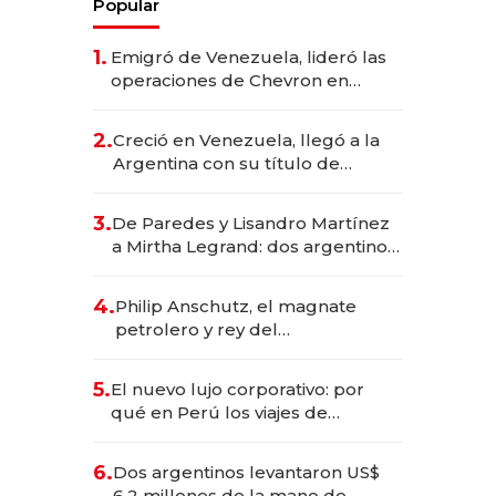
Popular
1.
Emigró de Venezuela, lideró las
operaciones de Chevron en
EE.UU. y hoy es la única mujer
CEO en Vaca Muerta
2.
Creció en Venezuela, llegó a la
Argentina con su título de
abogado y construyó un imperio
gastronómico que revoluciona
3.
De Paredes y Lisandro Martínez
las marcas "fast premium"
a Mirtha Legrand: dos argentinos
impulsan el negocio del wellness
deportivo y el cuidado corporal
4.
Philip Anschutz, el magnate
petrolero y rey del
entretenimiento que va por la
licitación de Tecnópolis junto a
5.
El nuevo lujo corporativo: por
Fénix
qué en Perú los viajes de
negocios dejan de ser reuniones
para convertirse en experiencias
6.
Dos argentinos levantaron US$
transformadoras
6,2 millones de la mano de