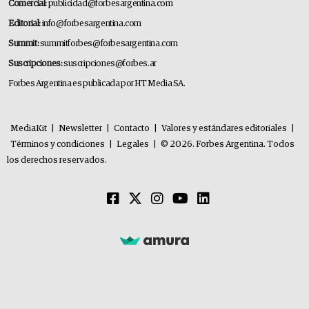
Comercial:
publicidad@forbesargentina.com
Editorial:
info@forbesargentina.com
Summit:
summitforbes@forbesargentina.com
Suscripciones:
suscripciones@forbes.ar
Forbes Argentina es publicada por HT Media SA.
MediaKit
|
Newsletter
|
Contacto
|
Valores y estándares editoriales
|
Términos y condiciones
|
Legales
|
© 2026. Forbes Argentina. Todos
los derechos reservados.