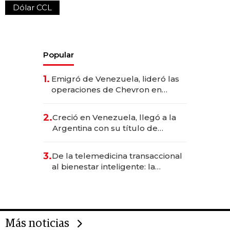
Dólar CCL
Popular
1.
Emigró de Venezuela, lideró las
operaciones de Chevron en
EE.UU. y hoy es la única mujer
CEO en Vaca Muerta
2.
Creció en Venezuela, llegó a la
Argentina con su título de
abogado y construyó un imperio
gastronómico que revoluciona
3.
De la telemedicina transaccional
las marcas "fast premium"
al bienestar inteligente: la
evolución de doc24 para
transformar a las organizaciones
Más noticias