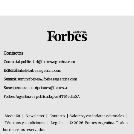
Contactos
Comercial:
publicidad@forbesargentina.com
Editorial:
info@forbesargentina.com
Summit:
summitforbes@forbesargentina.com
Suscripciones:
suscripciones@forbes.ar
Forbes Argentina es publicada por HT Media SA.
MediaKit
|
Newsletter
|
Contacto
|
Valores y estándares editoriales
|
Términos y condiciones
|
Legales
|
© 2026. Forbes Argentina. Todos
los derechos reservados.