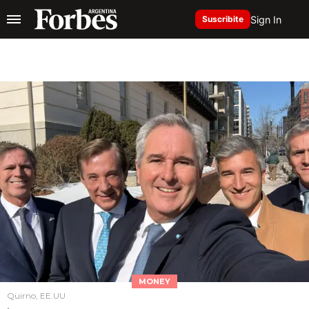
Sign In
Suscribite
MONEY
Quirno, EE.UU
.