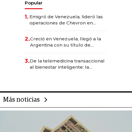
Popular
1.
Emigró de Venezuela, lideró las
operaciones de Chevron en
EE.UU. y hoy es la única mujer
CEO en Vaca Muerta
2.
Creció en Venezuela, llegó a la
Argentina con su título de
abogado y construyó un imperio
gastronómico que revoluciona
3.
De la telemedicina transaccional
las marcas "fast premium"
al bienestar inteligente: la
evolución de doc24 para
transformar a las organizaciones
Más noticias