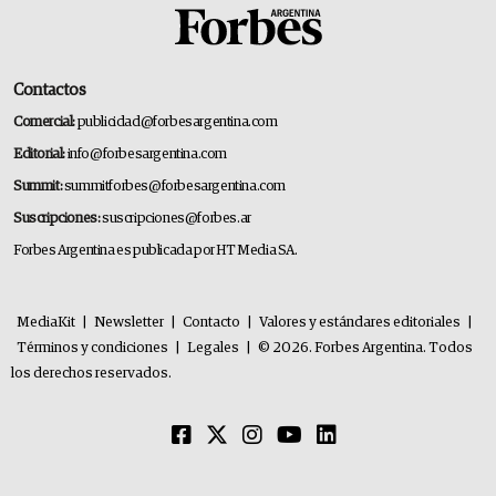
Contactos
Comercial:
publicidad@forbesargentina.com
Editorial:
info@forbesargentina.com
Summit:
summitforbes@forbesargentina.com
Suscripciones:
suscripciones@forbes.ar
Forbes Argentina es publicada por HT Media SA.
MediaKit
|
Newsletter
|
Contacto
|
Valores y estándares editoriales
|
Términos y condiciones
|
Legales
|
© 2026. Forbes Argentina. Todos
los derechos reservados.