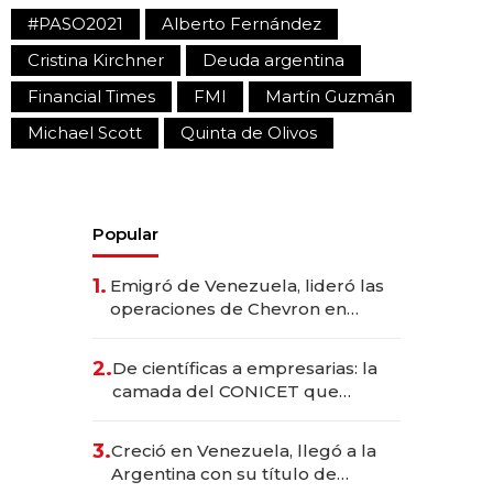
#PASO2021
Alberto Fernández
Cristina Kirchner
Deuda argentina
Financial Times
FMI
Martín Guzmán
Michael Scott
Quinta de Olivos
Popular
1.
Emigró de Venezuela, lideró las
operaciones de Chevron en
EE.UU. y hoy es la única mujer
CEO en Vaca Muerta
2.
De científicas a empresarias: la
camada del CONICET que
levantó más de US$ 40 millones
para fundar startups biotech
3.
Creció en Venezuela, llegó a la
Argentina con su título de