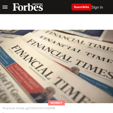
Sign In
Suscribite
MONEY
financial-times-g20200404-935318
.