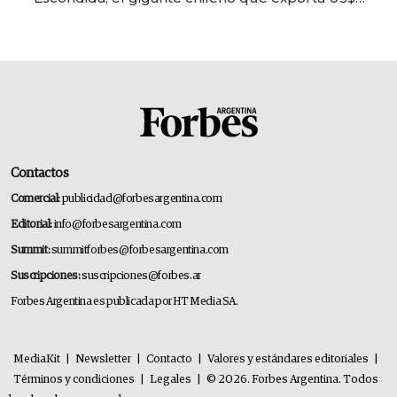
14.000 millones anuales
Contactos
Comercial:
publicidad@forbesargentina.com
Editorial:
info@forbesargentina.com
Summit:
summitforbes@forbesargentina.com
Suscripciones:
suscripciones@forbes.ar
Forbes Argentina es publicada por HT Media SA.
MediaKit
|
Newsletter
|
Contacto
|
Valores y estándares editoriales
|
Términos y condiciones
|
Legales
|
© 2026. Forbes Argentina. Todos