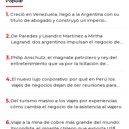
Popular
1.
Creció en Venezuela, llegó a la Argentina con su
título de abogado y construyó un imperio
gastronómico que revoluciona las marcas "fast
premium"
2.
De Paredes y Lisandro Martínez a Mirtha
Legrand: dos argentinos impulsan el negocio del
wellness deportivo y el cuidado corporal
3.
Philip Anschutz, el magnate petrolero y rey del
entretenimiento que va por la licitación de
Tecnópolis junto a Fénix
4.
El nuevo lujo corporativo: por qué en Perú los
viajes de negocios dejan de ser reuniones para
convertirse en experiencias transformadoras
5.
Del turismo masivo a los viajes por experiencias:
cómo cambia el negocio de la asistencia al viajero
6.
Viaje a la mina de cobre más grande del mundo:
Escondida, el gigante chileno que exporta US$