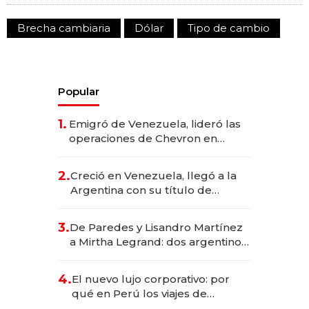
Brecha cambiaria
Dólar
Tipo de cambio
Popular
1.
Emigró de Venezuela, lideró las
operaciones de Chevron en
EE.UU. y hoy es la única mujer
CEO en Vaca Muerta
2.
Creció en Venezuela, llegó a la
Argentina con su título de
abogado y construyó un imperio
gastronómico que revoluciona
3.
De Paredes y Lisandro Martínez
las marcas "fast premium"
a Mirtha Legrand: dos argentinos
impulsan el negocio del wellness
deportivo y el cuidado corporal
4.
El nuevo lujo corporativo: por
qué en Perú los viajes de
negocios dejan de ser reuniones