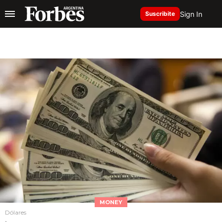
Sign In
Suscribite
MONEY
Dólares
.