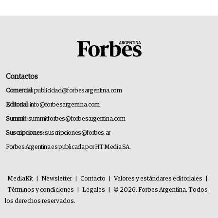
Contactos
Comercial:
publicidad@forbesargentina.com
Editorial:
info@forbesargentina.com
Summit:
summitforbes@forbesargentina.com
Suscripciones:
suscripciones@forbes.ar
Forbes Argentina es publicada por HT Media SA.
MediaKit
|
Newsletter
|
Contacto
|
Valores y estándares editoriales
|
Términos y condiciones
|
Legales
|
© 2026. Forbes Argentina. Todos
los derechos reservados.