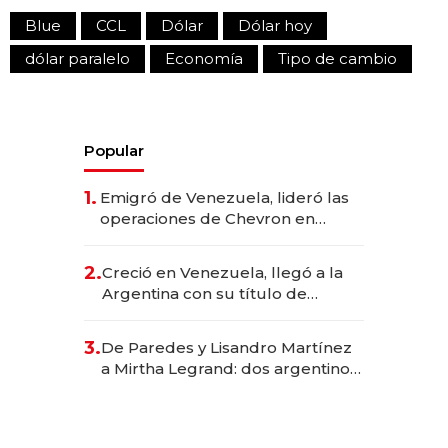
Blue
CCL
Dólar
Dólar hoy
dólar paralelo
Economía
Tipo de cambio
Popular
1.
Emigró de Venezuela, lideró las
operaciones de Chevron en
EE.UU. y hoy es la única mujer
CEO en Vaca Muerta
2.
Creció en Venezuela, llegó a la
Argentina con su título de
abogado y construyó un imperio
gastronómico que revoluciona
3.
De Paredes y Lisandro Martínez
las marcas "fast premium"
a Mirtha Legrand: dos argentinos
impulsan el negocio del wellness
deportivo y el cuidado corporal