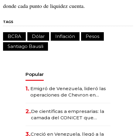
donde cada punto de liquidez cuenta.
TAGS
BCRA
Dólar
Inflación
Pesos
Santiago Bausili
Popular
1.
Emigró de Venezuela, lideró las
operaciones de Chevron en
EE.UU. y hoy es la única mujer
CEO en Vaca Muerta
2.
De científicas a empresarias: la
camada del CONICET que
levantó más de US$ 40 millones
para fundar startups biotech
3.
Creció en Venezuela, llegó a la