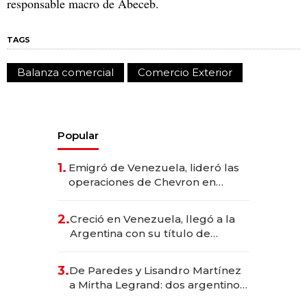
responsable macro de Abeceb.
TAGS
Balanza comercial
Comercio Exterior
Popular
1.
Emigró de Venezuela, lideró las
operaciones de Chevron en
EE.UU. y hoy es la única mujer
CEO en Vaca Muerta
2.
Creció en Venezuela, llegó a la
Argentina con su título de
abogado y construyó un imperio
gastronómico que revoluciona
3.
De Paredes y Lisandro Martínez
las marcas "fast premium"
a Mirtha Legrand: dos argentinos
impulsan el negocio del wellness