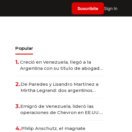
Suscribite
Sign In
Popular
1.
Creció en Venezuela, llegó a la
Argentina con su título de abogado
y construyó un imperio
gastronómico que revoluciona las
2.
De Paredes y Lisandro Martínez a
marcas "fast premium"
Mirtha Legrand: dos argentinos
impulsan el negocio del wellness
deportivo y el cuidado corporal
3.
Emigró de Venezuela, lideró las
operaciones de Chevron en EE.UU. y
hoy es la única mujer CEO en Vaca
Muerta
4.
Philip Anschutz, el magnate