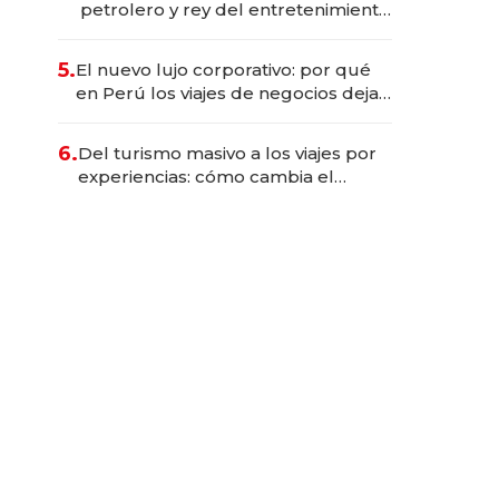
petrolero y rey del entretenimiento
que va por la licitación de
Tecnópolis junto a Fénix
5.
El nuevo lujo corporativo: por qué
en Perú los viajes de negocios dejan
de ser reuniones para convertirse
en experiencias transformadoras
6.
Del turismo masivo a los viajes por
experiencias: cómo cambia el
negocio de la asistencia al viajero