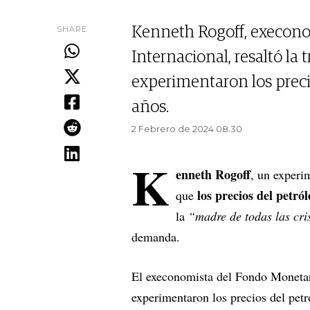
SHARE
Kenneth Rogoff, execon
Internacional, resaltó la
experimentaron los precio
años.
2 Febrero de 2024 08.30
K
enneth Rogoff
, un experi
los precios del petró
que
la
“madre de todas las cri
demanda.
El execonomista del Fondo Monetari
experimentaron los precios del petr