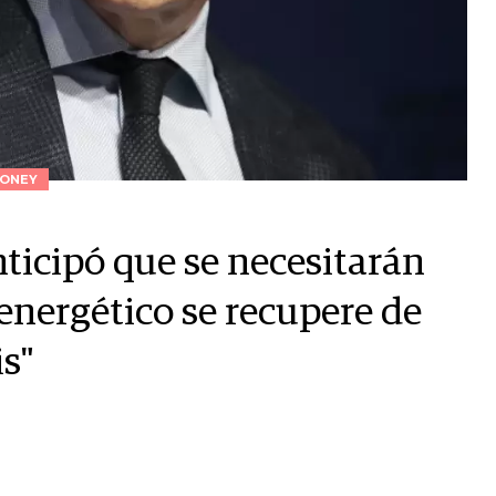
ONEY
icipó que se necesitarán
energético se recupere de
is"