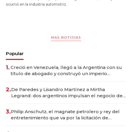
ocurrió en la industria automotriz.
MAS NOTICIAS
Popular
1.
Creció en Venezuela, llegó a la Argentina con su
título de abogado y construyó un imperio
gastronómico que revoluciona las marcas "fast
premium"
2.
De Paredes y Lisandro Martínez a Mirtha
Legrand: dos argentinos impulsan el negocio del
wellness deportivo y el cuidado corporal
3.
Philip Anschutz, el magnate petrolero y rey del
entretenimiento que va por la licitación de
Tecnópolis junto a Fénix