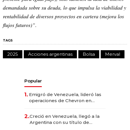
demandada sobre su deuda, lo que impulsa la viabilidad y
rentabilidad de diversos proyectos en cartera (mejora los
flujos futuros)”
.
TAGS
2025
Acciones argentinas
Bolsa
Merval
Popular
1.
Emigró de Venezuela, lideró las
operaciones de Chevron en
EE.UU. y hoy es la única mujer
CEO en Vaca Muerta
2.
Creció en Venezuela, llegó a la
Argentina con su título de
abogado y construyó un imperio