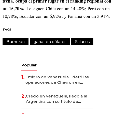
fecha
ocupa el primer lugar en el ranking regional con
,
un 15,70%
. Le siguen Chile con un 14,40%; Perú con un
10,78%; Ecuador con un 6,92%; y Panamá con un 3,91%.
TAGS
Bumeran
ganar en dólares
Salarios
Popular
1.
Emigró de Venezuela, lideró las
operaciones de Chevron en
EE.UU. y hoy es la única mujer
CEO en Vaca Muerta
2.
Creció en Venezuela, llegó a la
Argentina con su título de
abogado y construyó un imperio
gastronómico que revoluciona