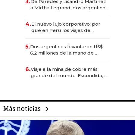
3.
De Paredes y Lisandro Martínez
las marcas "fast premium"
a Mirtha Legrand: dos argentinos
impulsan el negocio del wellness
deportivo y el cuidado corporal
4.
El nuevo lujo corporativo: por
qué en Perú los viajes de
negocios dejan de ser reuniones
para convertirse en experiencias
5.
Dos argentinos levantaron US$
transformadoras
6,2 millones de la mano de
Rauch, Englebienne y Woloski
6.
Viaje a la mina de cobre más
grande del mundo: Escondida, el
gigante chileno que exporta US$
14.000 millones anuales
Más noticias