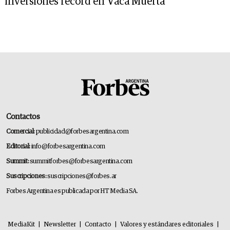
inversiones récord en Vaca Muerta
Contactos
Comercial:
publicidad@forbesargentina.com
Editorial:
info@forbesargentina.com
Summit:
summitforbes@forbesargentina.com
Suscripciones:
suscripciones@forbes.ar
Forbes Argentina es publicada por HT Media SA.
MediaKit
|
Newsletter
|
Contacto
|
Valores y estándares editoriales
|