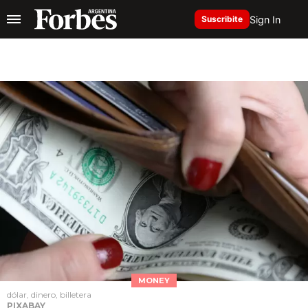
Sign In
Suscribite
MONEY
dólar, dinero, billetera
PIXABAY