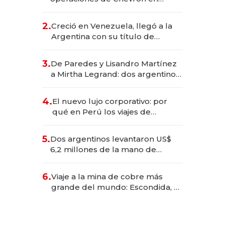
EE.UU. y hoy es la única mujer
CEO en Vaca Muerta
2.
Creció en Venezuela, llegó a la
Argentina con su título de
abogado y construyó un imperio
gastronómico que revoluciona
3.
De Paredes y Lisandro Martínez
las marcas "fast premium"
a Mirtha Legrand: dos argentinos
impulsan el negocio del wellness
deportivo y el cuidado corporal
4.
El nuevo lujo corporativo: por
qué en Perú los viajes de
negocios dejan de ser reuniones
para convertirse en experiencias
5.
Dos argentinos levantaron US$
transformadoras
6,2 millones de la mano de
Rauch, Englebienne y Woloski
6.
Viaje a la mina de cobre más
grande del mundo: Escondida, el
gigante chileno que exporta US$
14.000 millones anuales