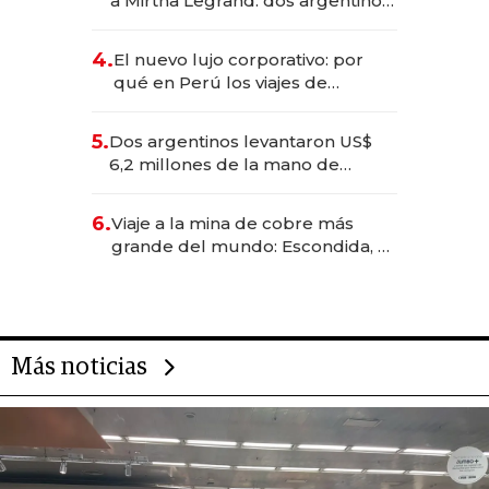
a Mirtha Legrand: dos argentinos
impulsan el negocio del wellness
deportivo y el cuidado corporal
4.
El nuevo lujo corporativo: por
qué en Perú los viajes de
negocios dejan de ser reuniones
para convertirse en experiencias
5.
Dos argentinos levantaron US$
transformadoras
6,2 millones de la mano de
Rauch, Englebienne y Woloski
6.
Viaje a la mina de cobre más
grande del mundo: Escondida, el
gigante chileno que exporta US$
14.000 millones anuales
Más noticias