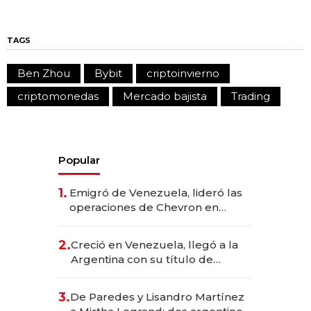
TAGS
Ben Zhou
Bybit
criptoinvierno
criptomonedas
Mercado bajista
Trading
Popular
1.
Emigró de Venezuela, lideró las
operaciones de Chevron en
EE.UU. y hoy es la única mujer
CEO en Vaca Muerta
2.
Creció en Venezuela, llegó a la
Argentina con su título de
abogado y construyó un imperio
gastronómico que revoluciona
3.
De Paredes y Lisandro Martínez
las marcas "fast premium"