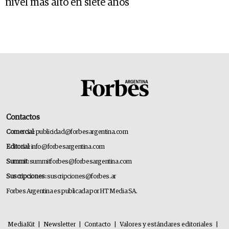
nivel más alto en siete años
Contactos
Comercial:
publicidad@forbesargentina.com
Editorial:
info@forbesargentina.com
Summit:
summitforbes@forbesargentina.com
Suscripciones:
suscripciones@forbes.ar
Forbes Argentina es publicada por HT Media SA.
MediaKit
|
Newsletter
|
Contacto
|
Valores y estándares editoriales
|