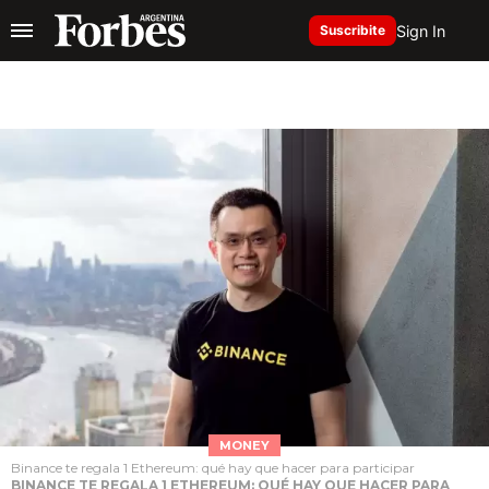
Sign In
Suscribite
MONEY
Binance te regala 1 Ethereum: qué hay que hacer para participar
BINANCE TE REGALA 1 ETHEREUM: QUÉ HAY QUE HACER PARA