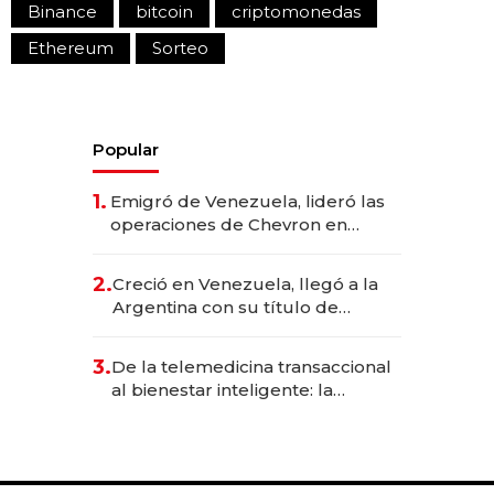
Binance
bitcoin
criptomonedas
Ethereum
Sorteo
Popular
1.
Emigró de Venezuela, lideró las
operaciones de Chevron en
EE.UU. y hoy es la única mujer
CEO en Vaca Muerta
2.
Creció en Venezuela, llegó a la
Argentina con su título de
abogado y construyó un imperio
gastronómico que revoluciona
3.
De la telemedicina transaccional
las marcas "fast premium"
al bienestar inteligente: la
evolución de doc24 para
transformar a las organizaciones