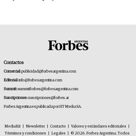
Contactos
Comercial:
publicidad@forbesargentina.com
Editorial:
info@forbesargentina.com
Summit:
summitforbes@forbesargentina.com
Suscripciones:
suscripciones@forbes.ar
Forbes Argentina es publicada por HT Media SA.
MediaKit
|
Newsletter
|
Contacto
|
Valores y estándares editoriales
|
Términos y condiciones
|
Legales
|
© 2026. Forbes Argentina. Todos