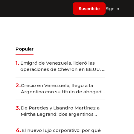
Suscribite
Sign In
Popular
1.
Emigró de Venezuela, lideró las
operaciones de Chevron en EE.UU. y
hoy es la única mujer CEO en Vaca
Muerta
2.
Creció en Venezuela, llegó a la
Argentina con su título de abogado
y construyó un imperio
gastronómico que revoluciona las
3.
De Paredes y Lisandro Martínez a
marcas "fast premium"
Mirtha Legrand: dos argentinos
impulsan el negocio del wellness
deportivo y el cuidado corporal
4.
El nuevo lujo corporativo: por qué