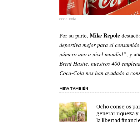
coca-cola
Mike Repole
Por su parte,
destacó
deportiva mejor para el consumidor
número uno a nivel mundial”
, y a
Brent Hastie, nuestros 400 emplead
Coca-Cola nos han ayudado a const
MIRA TAMBIÉN
Ocho consejos pa
generar riqueza y
la libertad financi