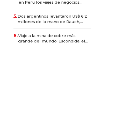
en Perú los viajes de negocios
dejan de ser reuniones para
convertirse en experiencias
5.
Dos argentinos levantaron US$ 6,2
transformadoras
millones de la mano de Rauch,
Englebienne y Woloski
6.
Viaje a la mina de cobre más
grande del mundo: Escondida, el
gigante chileno que exporta US$
14.000 millones anuales