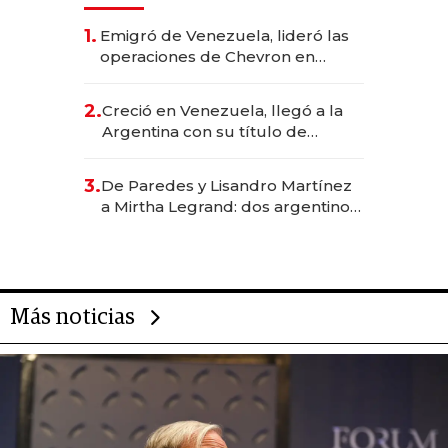
1.
Emigró de Venezuela, lideró las
operaciones de Chevron en
EE.UU. y hoy es la única mujer
CEO en Vaca Muerta
2.
Creció en Venezuela, llegó a la
Argentina con su título de
abogado y construyó un imperio
gastronómico que revoluciona
3.
De Paredes y Lisandro Martínez
las marcas "fast premium"
a Mirtha Legrand: dos argentinos
impulsan el negocio del wellness
deportivo y el cuidado corporal
Más noticias