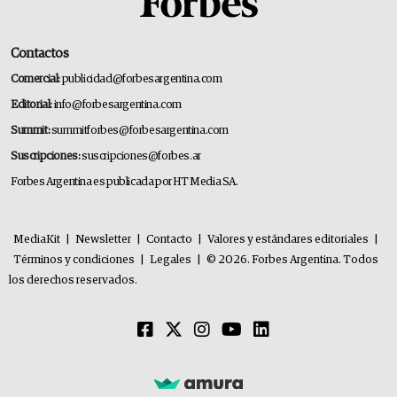
Contactos
Comercial:
publicidad@forbesargentina.com
Editorial:
info@forbesargentina.com
Summit:
summitforbes@forbesargentina.com
Suscripciones:
suscripciones@forbes.ar
Forbes Argentina es publicada por HT Media SA.
MediaKit
|
Newsletter
|
Contacto
|
Valores y estándares editoriales
|
Términos y condiciones
|
Legales
|
© 2026. Forbes Argentina. Todos
los derechos reservados.