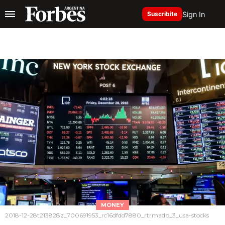
Sign In
Suscribite
MONEY
2018-12-28t213828z_700691953_rc16dfdd7880_rtrmadp_3_usa-stocks