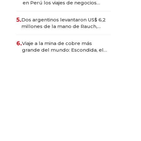
en Perú los viajes de negocios
dejan de ser reuniones para
convertirse en experiencias
5.
Dos argentinos levantaron US$ 6,2
transformadoras
millones de la mano de Rauch,
Englebienne y Woloski
6.
Viaje a la mina de cobre más
grande del mundo: Escondida, el
gigante chileno que exporta US$
14.000 millones anuales