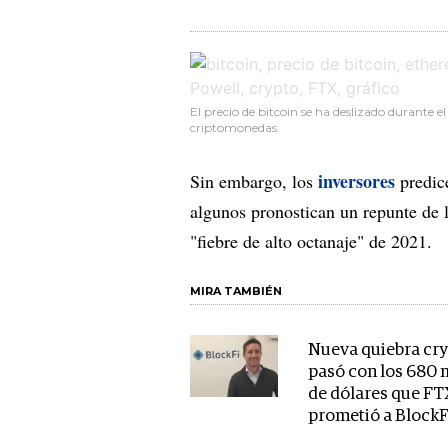
El precio de bitcoin se ha deslizado durante e
criptomonedas.
inversores
Sin embargo, los
predic
algunos pronostican un repunte de l
"fiebre de alto octanaje" de 2021.
MIRA TAMBIÉN
Nueva quiebra cry
pasó con los 680 
de dólares que FT
prometió a BlockF