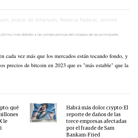
l último mes debido a las consecuencias del colapso de las principales
en cada vez más que los mercados están tocando fondo, y
os precios de bitcoin en 2023 que es "más estable" que la
pto: qué
Habrá más dolor crypto: El
millones
reporte de daños de las
X le
trece empresas afectadas
i
por el fraude de Sam
Bankam-Fried