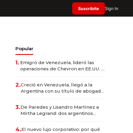
Suscribite
Sign In
Popular
1.
Emigró de Venezuela, lideró las
operaciones de Chevron en EE.UU. y
hoy es la única mujer CEO en Vaca
Muerta
2.
Creció en Venezuela, llegó a la
Argentina con su título de abogado
y construyó un imperio
gastronómico que revoluciona las
3.
De Paredes y Lisandro Martínez a
marcas "fast premium"
Mirtha Legrand: dos argentinos
impulsan el negocio del wellness
deportivo y el cuidado corporal
4.
El nuevo lujo corporativo: por qué