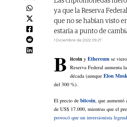
Las criptomonedas fuero
ya que la Reserva Federal
que no se habían visto e
estaría a punto de cambia
1 Diciembre de 2022 09.27
B
itcoin
Ethereum
y
se vier
Reserva Federal aumenta las
Elon Mus
década (aunque
del 300 %).
bitcoin
El precio de
, que aumentó 
de US$ 17.000, mientras que el pre
provocó que un inversionista legend