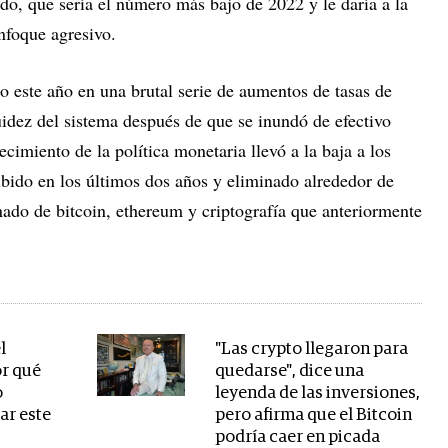
do, que sería el número más bajo de 2022 y le daría a la
nfoque agresivo.
 este año en una brutal serie de aumentos de tasas de
uidez del sistema después de que se inundó de efectivo
ecimiento de la política monetaria llevó a la baja a los
bido en los últimos dos años y eliminado alrededor de
do de bitcoin, ethereum y criptografía que anteriormente
l
"Las crypto llegaron para
or qué
quedarse", dice una
o
leyenda de las inversiones,
ar este
pero afirma que el Bitcoin
podría caer en picada