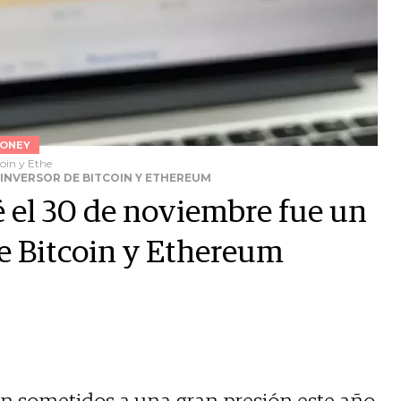
ONEY
coin y Ethe
L INVERSOR DE BITCOIN Y ETHEREUM
é el 30 de noviembre fue un
de Bitcoin y Ethereum