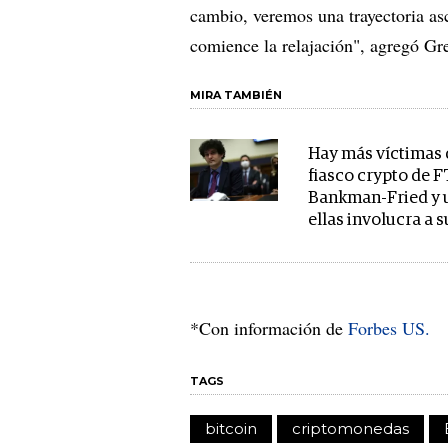
cambio, veremos una trayectoria as
comience la relajación", agregó Gr
MIRA TAMBIÉN
Hay más víctimas 
fiasco crypto de 
Bankman-Fried y 
ellas involucra a 
*Con información de
Forbes US.
TAGS
bitcoin
criptomonedas