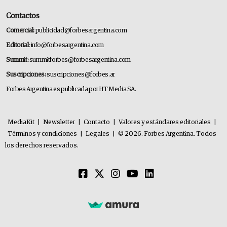
Contactos
Comercial:
publicidad@forbesargentina.com
Editorial:
info@forbesargentina.com
Summit:
summitforbes@forbesargentina.com
Suscripciones:
suscripciones@forbes.ar
Forbes Argentina es publicada por HT Media SA.
MediaKit
|
Newsletter
|
Contacto
|
Valores y estándares editoriales
|
Términos y condiciones
|
Legales
|
© 2026. Forbes Argentina. Todos
los derechos reservados.