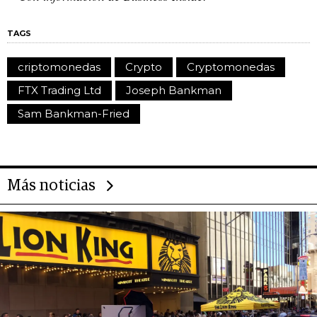
TAGS
criptomonedas
Crypto
Cryptomonedas
FTX Trading Ltd
Joseph Bankman
Sam Bankman-Fried
Más noticias