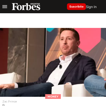
Sign In
Suscribite
MONEY
Zac Prince
D