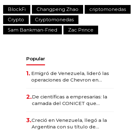
BlockFi
Changpeng Zhao
criptomonedas
Crypto
Cryptomonedas
Sam Bankman-Fried
Zac Prince
Popular
1.
Emigró de Venezuela, lideró las
operaciones de Chevron en
EE.UU. y hoy es la única mujer
CEO en Vaca Muerta
2.
De científicas a empresarias: la
camada del CONICET que
levantó más de US$ 40 millones
para fundar startups biotech
3.
Creció en Venezuela, llegó a la
Argentina con su título de
abogado y construyó un imperio
gastronómico que revoluciona