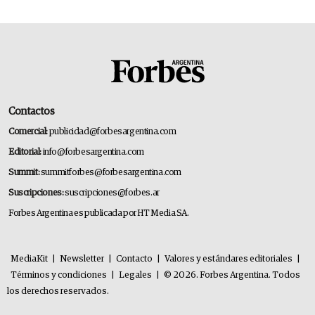
Contactos
Comercial:
publicidad@forbesargentina.com
Editorial:
info@forbesargentina.com
Summit:
summitforbes@forbesargentina.com
Suscripciones:
suscripciones@forbes.ar
Forbes Argentina es publicada por HT Media SA.
MediaKit
|
Newsletter
|
Contacto
|
Valores y estándares editoriales
|
Términos y condiciones
|
Legales
|
© 2026. Forbes Argentina. Todos
los derechos reservados.