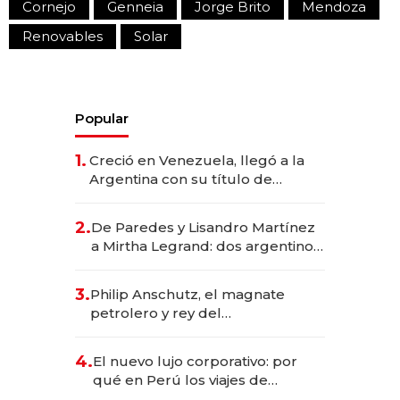
Cornejo
Genneia
Jorge Brito
Mendoza
Renovables
Solar
Popular
1.
Creció en Venezuela, llegó a la
Argentina con su título de
abogado y construyó un imperio
gastronómico que revoluciona
2.
De Paredes y Lisandro Martínez
las marcas "fast premium"
a Mirtha Legrand: dos argentinos
impulsan el negocio del wellness
deportivo y el cuidado corporal
3.
Philip Anschutz, el magnate
petrolero y rey del
entretenimiento que va por la
licitación de Tecnópolis junto a
4.
El nuevo lujo corporativo: por
Fénix
qué en Perú los viajes de
negocios dejan de ser reuniones