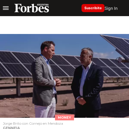
Sign In
Suscribite
MONEY
Jorge Brito con Cornejo en Mendoza
GENNEIA