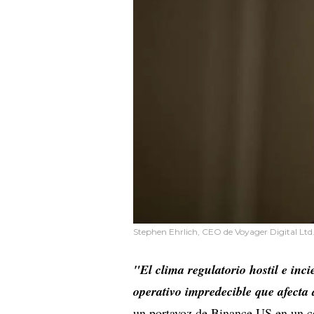
Stephen Ehrlich, CEO de Voyager Digital Ltd.
"El clima regulatorio hostil e inc
operativo impredecible que afecta
un portavoz de Binance.US en un c