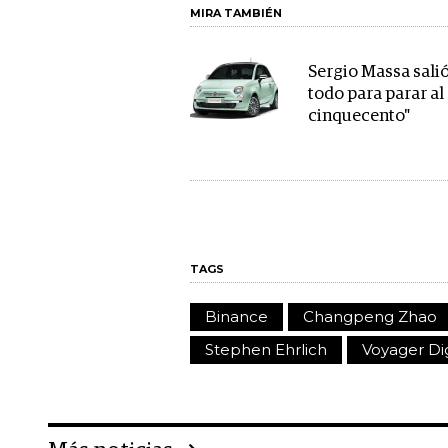
MIRA TAMBIÉN
Sergio Massa sali
todo para parar al
cinquecento"
TAGS
Binance
Changpeng Zhao
Stephen Ehrlich
Voyager Dig