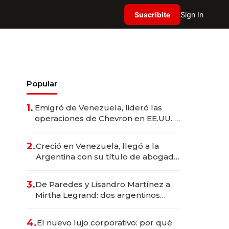
Suscribite
Sign In
Popular
1.
Emigró de Venezuela, lideró las
operaciones de Chevron en EE.UU. y
hoy es la única mujer CEO en Vaca
Muerta
2.
Creció en Venezuela, llegó a la
Argentina con su título de abogado
y construyó un imperio
gastronómico que revoluciona las
3.
De Paredes y Lisandro Martínez a
marcas "fast premium"
Mirtha Legrand: dos argentinos
impulsan el negocio del wellness
deportivo y el cuidado corporal
4.
El nuevo lujo corporativo: por qué