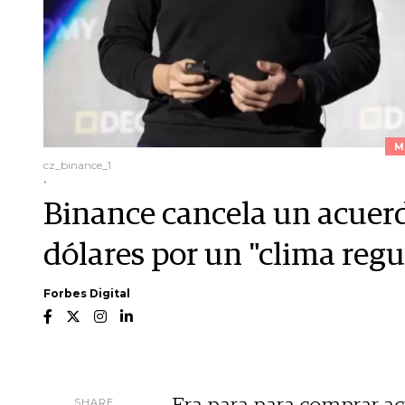
M
cz_binance_1
.
Binance cancela un acuer
dólares por un "clima regul
Forbes Digital
SHARE