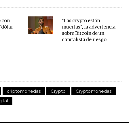
ó con
"Las crypto están
 "dólar
muertas", la advertencia
sobre Bitcoin de un
capitalista de riesgo
criptomonedas
Crypto
Cryptomonedas
ital