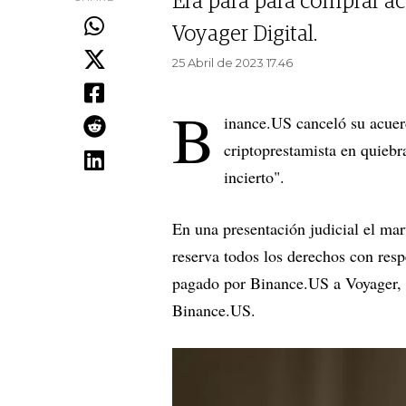
Era para para comprar ac
Voyager Digital.
25 Abril de 2023 17.46
B
inance.US canceló su acuer
criptoprestamista en quiebra
incierto".
En una presentación judicial el ma
reserva todos los derechos con res
pagado por Binance.US a Voyager, a
Binance.US.