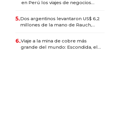
en Perú los viajes de negocios
dejan de ser reuniones para
convertirse en experiencias
5.
Dos argentinos levantaron US$ 6,2
transformadoras
millones de la mano de Rauch,
Englebienne y Woloski
6.
Viaje a la mina de cobre más
grande del mundo: Escondida, el
gigante chileno que exporta US$
14.000 millones anuales