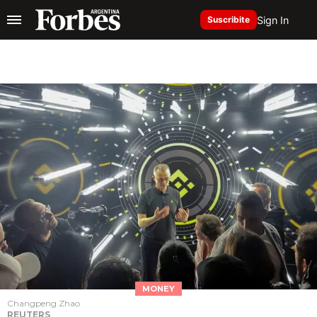
Sign In
Suscribite
MONEY
Changpeng Zhao
REUTERS