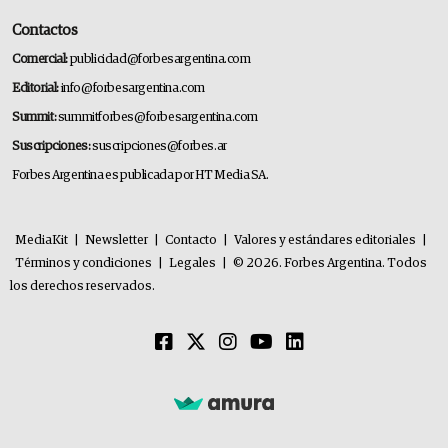
Contactos
Comercial:
publicidad@forbesargentina.com
Editorial:
info@forbesargentina.com
Summit:
summitforbes@forbesargentina.com
Suscripciones:
suscripciones@forbes.ar
Forbes Argentina es publicada por HT Media SA.
MediaKit
|
Newsletter
|
Contacto
|
Valores y estándares editoriales
|
Términos y condiciones
|
Legales
|
© 2026. Forbes Argentina. Todos
los derechos reservados.