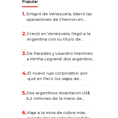
Popular
1.
Emigró de Venezuela, lideró las
operaciones de Chevron en
EE.UU. y hoy es la única mujer
CEO en Vaca Muerta
2.
Creció en Venezuela, llegó a la
Argentina con su título de
abogado y construyó un imperio
gastronómico que revoluciona
3.
De Paredes y Lisandro Martínez
las marcas "fast premium"
a Mirtha Legrand: dos argentinos
impulsan el negocio del wellness
deportivo y el cuidado corporal
4.
El nuevo lujo corporativo: por
qué en Perú los viajes de
negocios dejan de ser reuniones
para convertirse en experiencias
5.
Dos argentinos levantaron US$
transformadoras
6,2 millones de la mano de
Rauch, Englebienne y Woloski
6.
Viaje a la mina de cobre más