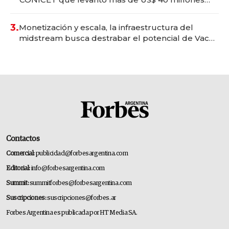
para fundar startups biotech
3.
Monetización y escala, la infraestructura del
midstream busca destrabar el potencial de Vaca
Muerta
Contactos
Comercial:
publicidad@forbesargentina.com
Editorial:
info@forbesargentina.com
Summit:
summitforbes@forbesargentina.com
Suscripciones:
suscripciones@forbes.ar
Forbes Argentina es publicada por HT Media SA.