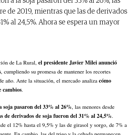
ón a la soja pasaron del 33% al 26%, las
 de 2019, mientras que las de derivados
 31% al 24,5%. Ahora se espera un mayor
el presidente Javier Milei anunció
ición de La Rural,
s
, cumpliendo su promesa de mantener los recortes
cómo
e año. Ante la situación, el mercado analiza
e cambios
.
la soja pasaron del 33% al 26%
, las menores desde
as de derivados de soja fueron del 31% al 24,5%
.
de el 12% hasta el 9,5% y las de girasol y sorgo, de 7% a
ente. En cambio, las del trigo y la cebada permanecen