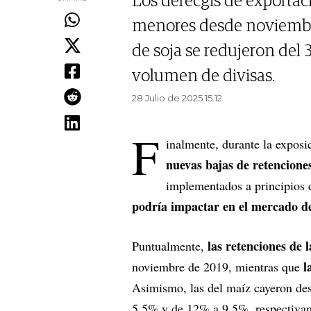
Los derecgis de exportaci
menores desde noviembre
de soja se redujeron del
volumen de divisas.
28 Julio de 2025 15.12
F
inalmente, durante la expos
nuevas bajas de retencione
implementados a principios d
podría impactar en el mercado d
las retenciones de 
Puntualmente,
l
noviembre de 2019, mientras que
Asimismo, las del maíz cayeron des
5,5% y de 12% a 9,5%, respectivam