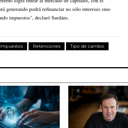
ierno logra entrar al mercado de capitales, con el
stá generando podrá refinanciar no sólo intereses sino
ando impuestos", declaró Sardáns.
Impuestos
Retenciones
Tipo de cambio