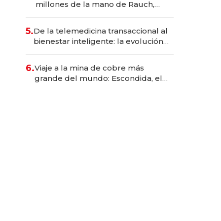
millones de la mano de Rauch,
Englebienne y Woloski
5.
De la telemedicina transaccional al
bienestar inteligente: la evolución
de doc24 para transformar a las
organizaciones
6.
Viaje a la mina de cobre más
grande del mundo: Escondida, el
gigante chileno que exporta US$
14.000 millones anuales