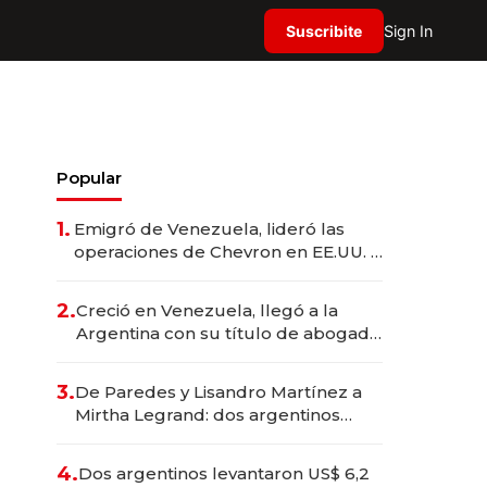
Suscribite
Sign In
Popular
1.
Emigró de Venezuela, lideró las
operaciones de Chevron en EE.UU. y
hoy es la única mujer CEO en Vaca
Muerta
2.
Creció en Venezuela, llegó a la
Argentina con su título de abogado
y construyó un imperio
gastronómico que revoluciona las
3.
De Paredes y Lisandro Martínez a
marcas "fast premium"
Mirtha Legrand: dos argentinos
impulsan el negocio del wellness
deportivo y el cuidado corporal
4.
Dos argentinos levantaron US$ 6,2