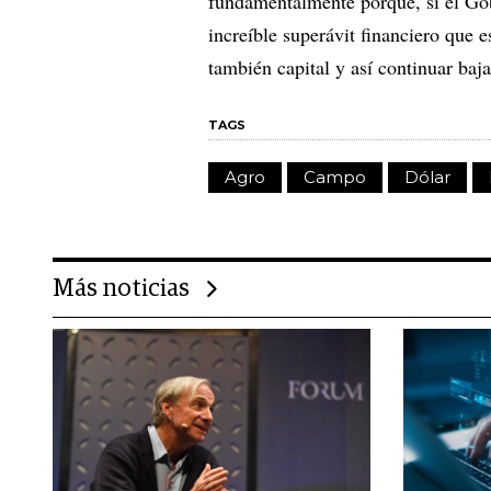
fundamentalmente porque, si el Gob
increíble superávit financiero que e
también capital y así continuar baj
TAGS
Agro
Campo
Dólar
Más noticias