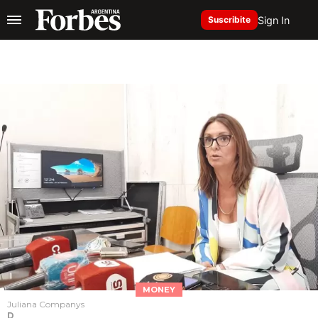
Sign In
Suscribite
MONEY
Juliana Companys
D