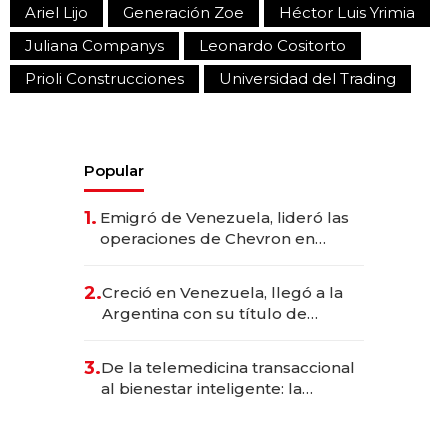
Ariel Lijo
Generación Zoe
Héctor Luis Yrimia
Juliana Companys
Leonardo Cositorto
Prioli Construcciones
Universidad del Trading
Popular
1.
Emigró de Venezuela, lideró las
operaciones de Chevron en
EE.UU. y hoy es la única mujer
CEO en Vaca Muerta
2.
Creció en Venezuela, llegó a la
Argentina con su título de
abogado y construyó un imperio
gastronómico que revoluciona
3.
De la telemedicina transaccional
las marcas "fast premium"
al bienestar inteligente: la
evolución de doc24 para
transformar a las organizaciones