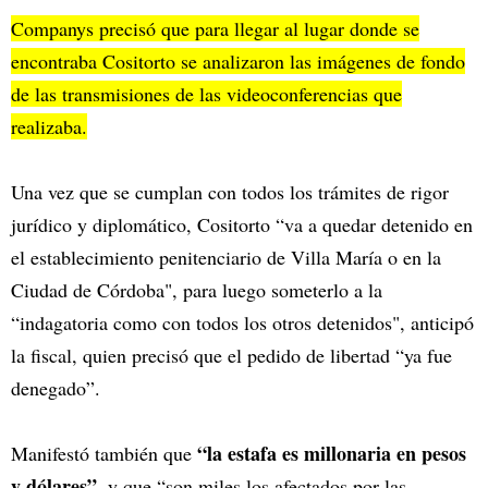
Companys precisó que para llegar al lugar donde se
encontraba Cositorto se analizaron las imágenes de fondo
de las transmisiones de las videoconferencias que
realizaba.
Una vez que se cumplan con todos los trámites de rigor
jurídico y diplomático, Cositorto “va a quedar detenido en
el establecimiento penitenciario de Villa María o en la
Ciudad de Córdoba", para luego someterlo a la
“indagatoria como con todos los otros detenidos", anticipó
la fiscal, quien precisó que el pedido de libertad “ya fue
denegado”.
“la estafa es millonaria en pesos
Manifestó también que
y dólares”,
y que “son miles los afectados por las