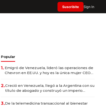
Suscribite
Sign In
Popular
1.
Emigró de Venezuela, lideró las operaciones de
Chevron en EE.UU. y hoy es la única mujer CEO
en Vaca Muerta
2.
Creció en Venezuela, llegó a la Argentina con su
título de abogado y construyó un imperio
gastronómico que revoluciona las marcas "fast
premium"
3.
De la telemedicina transaccional al bienestar