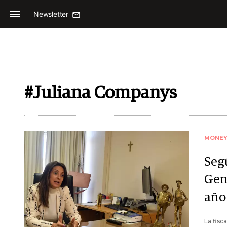
Newsletter
#Juliana Companys
MONE
Segú
Gen
año
La fisc