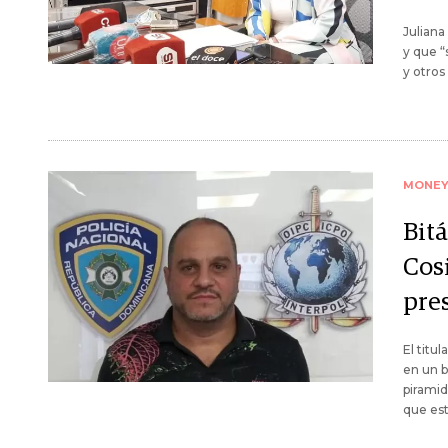
Juliana
y que “
y otros
MONE
Bit
Cosi
pre
El titu
en un b
piramid
que est