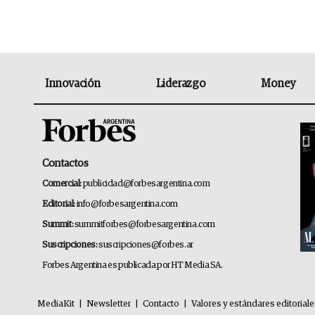
Innovación
Liderazgo
Money
Contactos
Comercial:
publicidad@forbesargentina.com
Editorial:
info@forbesargentina.com
Summit:
summitforbes@forbesargentina.com
Suscripciones:
suscripciones@forbes.ar
Forbes Argentina es publicada por HT Media SA.
MediaKit
|
Newsletter
|
Contacto
|
Valores y estándares editorial