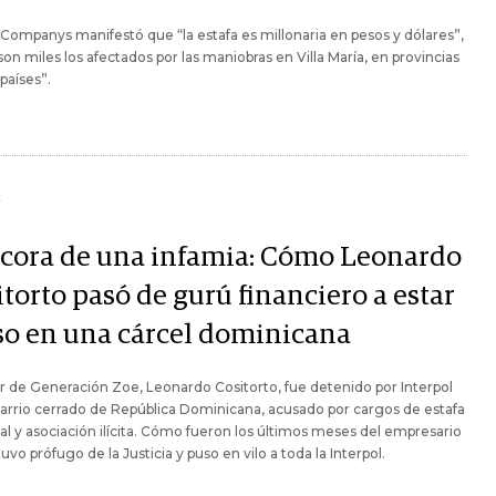
 Companys manifestó que “la estafa es millonaria en pesos y dólares”,
son miles los afectados por las maniobras en Villa María, en provincias
 países”.
Y
ácora de una infamia: Cómo Leonardo
torto pasó de gurú financiero a estar
so en una cárcel dominicana
lar de Generación Zoe, Leonardo Cositorto, fue detenido por Interpol
arrio cerrado de República Dominicana, acusado por cargos de estafa
al y asociación ilícita. Cómo fueron los últimos meses del empresario
uvo prófugo de la Justicia y puso en vilo a toda la Interpol.