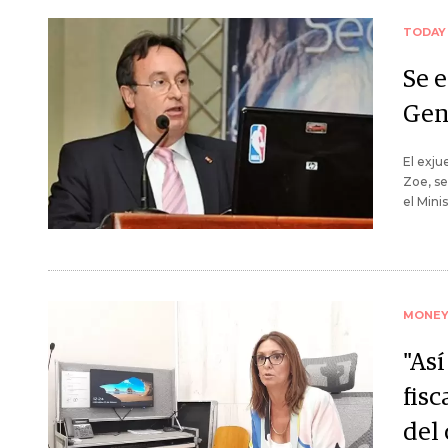
TODAY
Se e
Gen
El exju
Zoe, se
el Mini
MONE
"Así
fisc
del