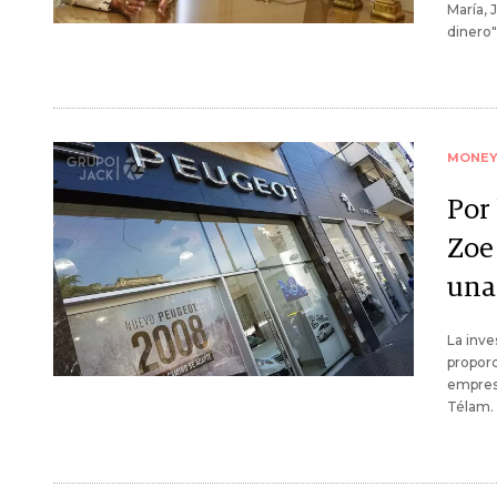
María, 
dinero"
MONE
Por
Zoe
una
La inve
proporc
empres
Télam.