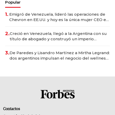
Popular
1.
Emigró de Venezuela, lideró las operaciones de
Chevron en EE.UU. y hoy es la única mujer CEO en
Vaca Muerta
2.
Creció en Venezuela, llegó a la Argentina con su
título de abogado y construyó un imperio
gastronómico que revoluciona las marcas "fast
premium"
3.
De Paredes y Lisandro Martínez a Mirtha Legrand:
dos argentinos impulsan el negocio del wellness
deportivo y el cuidado corporal
Contactos