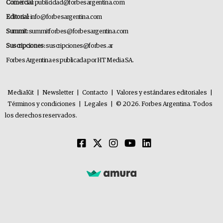
Comercial:
publicidad@forbesargentina.com
Editorial:
info@forbesargentina.com
Summit:
summitforbes@forbesargentina.com
Suscripciones:
suscripciones@forbes.ar
Forbes Argentina es publicada por HT Media SA.
MediaKit
|
Newsletter
|
Contacto
|
Valores y estándares editoriales
|
Términos y condiciones
|
Legales
|
© 2026. Forbes Argentina. Todos
los derechos reservados.