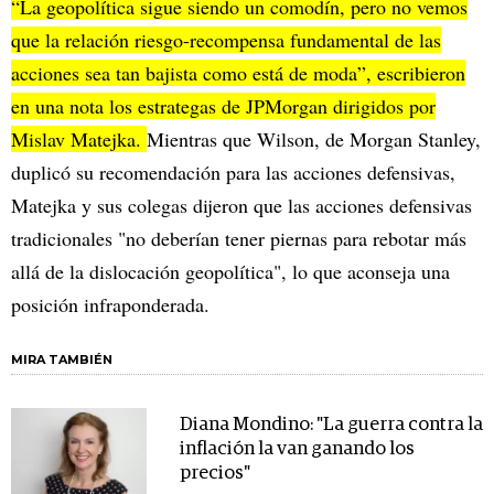
“La geopolítica sigue siendo un comodín, pero no vemos
que la relación riesgo-recompensa fundamental de las
acciones sea tan bajista como está de moda”, escribieron
en una nota los estrategas de JPMorgan dirigidos por
Mislav Matejka.
Mientras que Wilson, de Morgan Stanley,
duplicó su recomendación para las acciones defensivas,
Matejka y sus colegas dijeron que las acciones defensivas
tradicionales "no deberían tener piernas para rebotar más
allá de la dislocación geopolítica", lo que aconseja una
posición infraponderada.
MIRA TAMBIÉN
Diana Mondino: "La guerra contra la
inflación la van ganando los
precios"