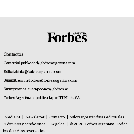
Contactos
Comercial:
publicidad@forbesargentina.com
Editorial:
info@forbesargentina.com
Summit:
summitforbes@forbesargentina.com
Suscripciones:
suscripciones@forbes.ar
Forbes Argentina es publicada por HT Media SA.
MediaKit
|
Newsletter
|
Contacto
|
Valores y estándares editoriales
|
Términos y condiciones
|
Legales
|
© 2026. Forbes Argentina. Todos
los derechos reservados.