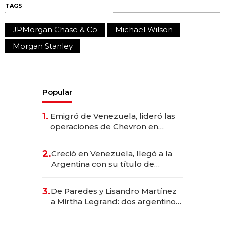
TAGS
JPMorgan Chase & Co
Michael Wilson
Morgan Stanley
Popular
1.
Emigró de Venezuela, lideró las
operaciones de Chevron en
EE.UU. y hoy es la única mujer
CEO en Vaca Muerta
2.
Creció en Venezuela, llegó a la
Argentina con su título de
abogado y construyó un imperio
gastronómico que revoluciona
3.
De Paredes y Lisandro Martínez
las marcas "fast premium"
a Mirtha Legrand: dos argentinos
impulsan el negocio del wellness
deportivo y el cuidado corporal