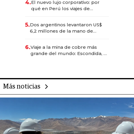
4.
El nuevo lujo corporativo: por
qué en Perú los viajes de
negocios dejan de ser reuniones
para convertirse en experiencias
5.
Dos argentinos levantaron US$
transformadoras
6,2 millones de la mano de
Rauch, Englebienne y Woloski
6.
Viaje a la mina de cobre más
grande del mundo: Escondida, el
gigante chileno que exporta US$
14.000 millones anuales
Más noticias