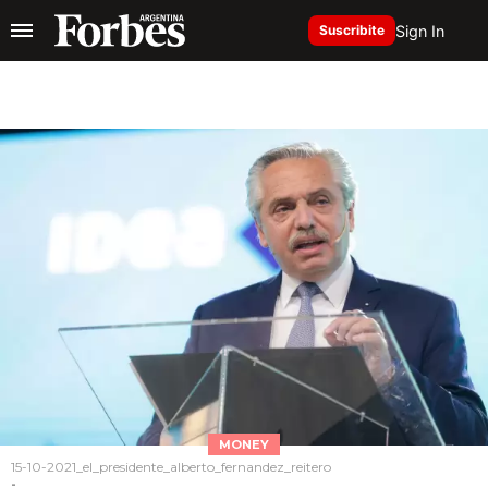
Sign In
Suscribite
MONEY
15-10-2021_el_presidente_alberto_fernandez_reitero
-