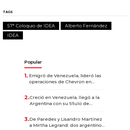
TAGS
57° Coloquio de IDEA
Alberto Fernández
IDEA
Popular
1.
Emigró de Venezuela, lideró las
operaciones de Chevron en
EE.UU. y hoy es la única mujer
CEO en Vaca Muerta
2.
Creció en Venezuela, llegó a la
Argentina con su título de
abogado y construyó un imperio
gastronómico que revoluciona
3.
De Paredes y Lisandro Martínez
las marcas "fast premium"
a Mirtha Legrand: dos argentinos