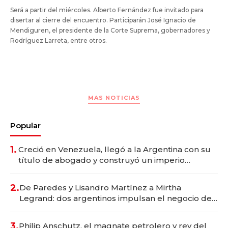
Será a partir del miércoles. Alberto Fernández fue invitado para
disertar al cierre del encuentro. Participarán José Ignacio de
Mendiguren, el presidente de la Corte Suprema, gobernadores y
Rodríguez Larreta, entre otros.
MAS NOTICIAS
Popular
1.
Creció en Venezuela, llegó a la Argentina con su
título de abogado y construyó un imperio
gastronómico que revoluciona las marcas "fast
premium"
2.
De Paredes y Lisandro Martínez a Mirtha
Legrand: dos argentinos impulsan el negocio del
wellness deportivo y el cuidado corporal
3.
Philip Anschutz, el magnate petrolero y rey del