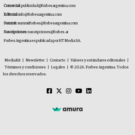
Comercial:
publicidad@forbesargentina.com
Editorial:
info@forbesargentina.com
Summit:
summitforbes@forbesargentina.com
Suscripciones:
suscripciones@forbes.ar
Forbes Argentina es publicada por HT Media SA.
MediaKit
|
Newsletter
|
Contacto
|
Valores y estándares editoriales
|
Términos y condiciones
|
Legales
|
© 2026. Forbes Argentina. Todos
los derechos reservados.