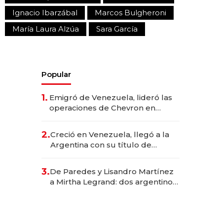
Ignacio Ibarzábal
Marcos Bulgheroni
María Laura Alzúa
Sara García
Popular
1.
Emigró de Venezuela, lideró las
operaciones de Chevron en
EE.UU. y hoy es la única mujer
CEO en Vaca Muerta
2.
Creció en Venezuela, llegó a la
Argentina con su título de
abogado y construyó un imperio
gastronómico que revoluciona
3.
De Paredes y Lisandro Martínez
las marcas "fast premium"
a Mirtha Legrand: dos argentinos
impulsan el negocio del wellness
deportivo y el cuidado corporal