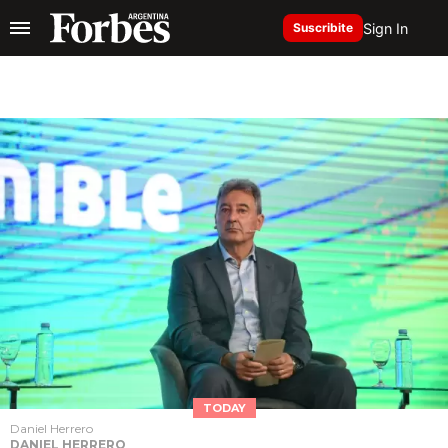
Sign In
Suscribite
TODAY
Daniel Herrero
DANIEL HERRERO