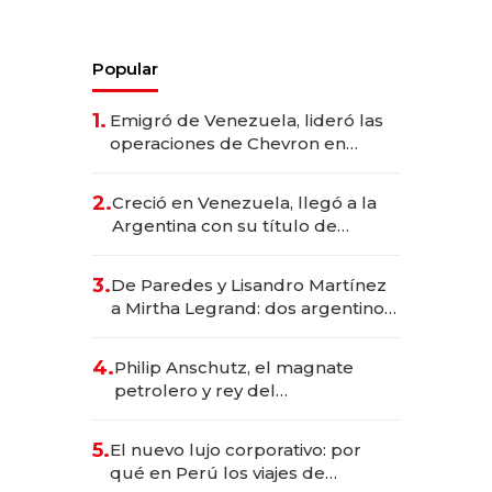
Popular
1.
Emigró de Venezuela, lideró las
operaciones de Chevron en
EE.UU. y hoy es la única mujer
CEO en Vaca Muerta
2.
Creció en Venezuela, llegó a la
Argentina con su título de
abogado y construyó un imperio
gastronómico que revoluciona
3.
De Paredes y Lisandro Martínez
las marcas "fast premium"
a Mirtha Legrand: dos argentinos
impulsan el negocio del wellness
deportivo y el cuidado corporal
4.
Philip Anschutz, el magnate
petrolero y rey del
entretenimiento que va por la
licitación de Tecnópolis junto a
5.
El nuevo lujo corporativo: por
Fénix
qué en Perú los viajes de