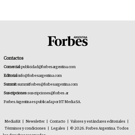
Contactos
Comercial:
publicidad@forbesargentina.com
Editorial:
info@forbesargentina.com
Summit:
summitforbes@forbesargentina.com
Suscripciones:
suscripciones@forbes.ar
Forbes Argentina es publicada por HT Media SA.
MediaKit
|
Newsletter
|
Contacto
|
Valores y estándares editoriales
|
Términos y condiciones
|
Legales
|
© 2026. Forbes Argentina. Todos