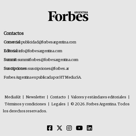
Contactos
Comercial:
publicidad@forbesargentina.com
Editorial:
info@forbesargentina.com
Summit:
summitforbes@forbesargentina.com
Suscripciones:
suscripciones@forbes.ar
Forbes Argentina es publicada por HT Media SA.
MediaKit
|
Newsletter
|
Contacto
|
Valores y estándares editoriales
|
Términos y condiciones
|
Legales
|
© 2026. Forbes Argentina. Todos
los derechos reservados.