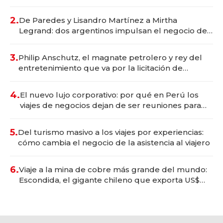
gastronómico que revoluciona las marcas "fast
premium"
2.
De Paredes y Lisandro Martínez a Mirtha
Legrand: dos argentinos impulsan el negocio del
wellness deportivo y el cuidado corporal
3.
Philip Anschutz, el magnate petrolero y rey del
entretenimiento que va por la licitación de
Tecnópolis junto a Fénix
4.
El nuevo lujo corporativo: por qué en Perú los
viajes de negocios dejan de ser reuniones para
convertirse en experiencias transformadoras
5.
Del turismo masivo a los viajes por experiencias:
cómo cambia el negocio de la asistencia al viajero
6.
Viaje a la mina de cobre más grande del mundo:
Escondida, el gigante chileno que exporta US$
14.000 millones anuales