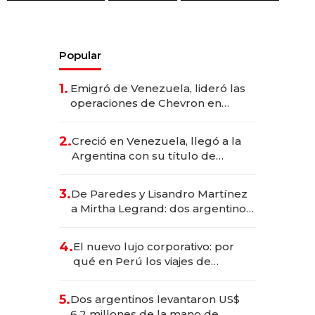
Popular
1.
Emigró de Venezuela, lideró las
operaciones de Chevron en
EE.UU. y hoy es la única mujer
CEO en Vaca Muerta
2.
Creció en Venezuela, llegó a la
Argentina con su título de
abogado y construyó un imperio
gastronómico que revoluciona
3.
De Paredes y Lisandro Martínez
las marcas "fast premium"
a Mirtha Legrand: dos argentinos
impulsan el negocio del wellness
deportivo y el cuidado corporal
4.
El nuevo lujo corporativo: por
qué en Perú los viajes de
negocios dejan de ser reuniones
para convertirse en experiencias
5.
Dos argentinos levantaron US$
transformadoras
6,2 millones de la mano de