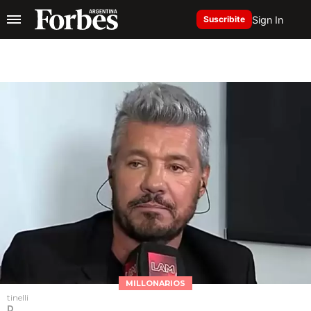
Sign In
Suscribite
MILLONARIOS
tinelli
D