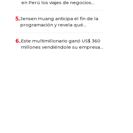
en Perú los viajes de negocios
dejan de ser reuniones para
convertirse en experiencias
5.
Jensen Huang anticipa el fin de la
transformadoras
programación y revela qué
aprender para trabajar con IA
6.
Este multimillonario ganó US$ 360
millones vendiéndole su empresa
de psicodélicos a Eli Lilly