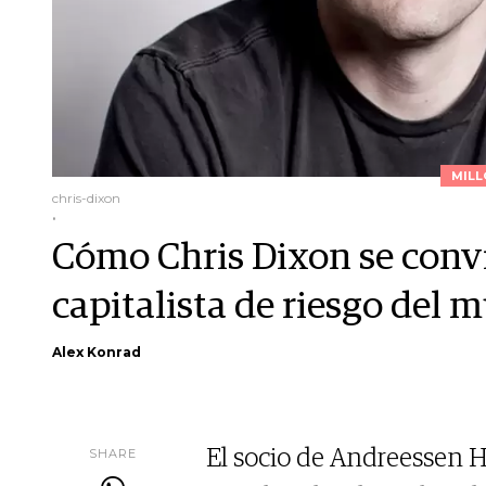
MILL
chris-dixon
.
Cómo Chris Dixon se convir
capitalista de riesgo del
Alex Konrad
SHARE
El socio de Andreessen Hor