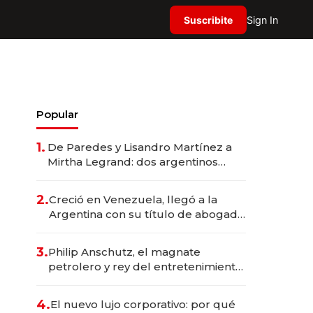
Suscribite
Sign In
Popular
1.
De Paredes y Lisandro Martínez a
Mirtha Legrand: dos argentinos
impulsan el negocio del wellness
deportivo y el cuidado corporal
2.
Creció en Venezuela, llegó a la
Argentina con su título de abogado
y construyó un imperio
gastronómico que revoluciona las
3.
Philip Anschutz, el magnate
marcas "fast premium"
petrolero y rey del entretenimiento
que va por la licitación de
Tecnópolis junto a Fénix
4.
El nuevo lujo corporativo: por qué