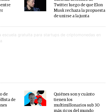
 entre
Twitter luego de que Elon
er
Musk rechaza la propuesta
de unirse a la junta
so de
Quiénes son y cuánto
lfista de
tienen los
ones
multimillonarios sub 30
más ricos del mundo