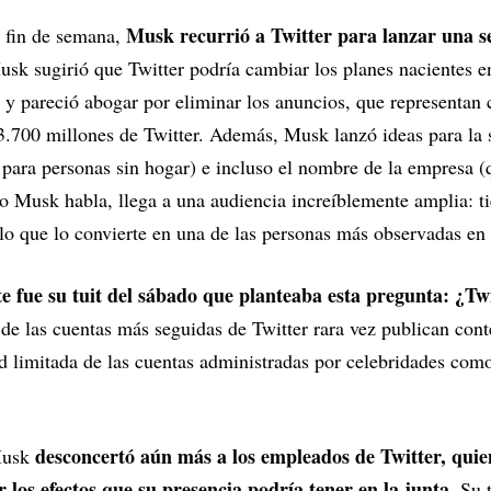
Musk recurrió a Twitter para lanzar una se
 fin de semana,
usk sugirió que Twitter podría cambiar los planes nacientes e
 y pareció abogar por eliminar los anuncios, que representan c
3.700 millones de Twitter. Además, Musk lanzó ideas para la 
o para personas sin hogar) e incluso el nombre de la empresa (
 Musk habla, llega a una audiencia increíblemente amplia: t
 lo que lo convierte en una de las personas más observadas en 
e fue su tuit del sábado que planteaba esta pregunta: ¿Tw
e las cuentas más seguidas de Twitter rara vez publican cont
ad limitada de las cuentas administradas por celebridades com
desconcertó aún más a los empleados de Twitter, quie
 Musk
los efectos que su presencia podría tener en la junta
. Su 