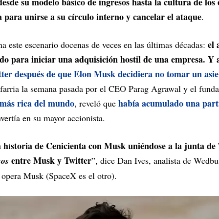
desde su modelo básico de ingresos hasta la cultura de los
 para unirse a su círculo interno y cancelar el ataque
.
el 
a este escenario docenas de veces en las últimas décadas:
do para iniciar una adquisición hostil de una empresa. Y a
tter después de que Elon Musk decidiera no tomar un asie
nfarria la semana pasada por el CEO Parag Agrawal y el fund
 más rica del mundo
había acumulado una parti
, reveló que
nvertía en su mayor accionista.
a h
storia de Cenicienta con Musk uniéndose a la junta de
i
entre Musk y Twitter
nos
”, dice Dan Ives, analista de Wedbu
 opera Musk (SpaceX es el otro).