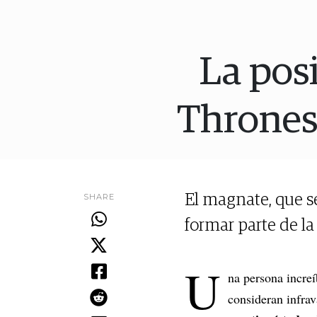
La posi
Thrones
SHARE
El magnate, que s
formar parte de la
U
na persona incre
consideran infrav