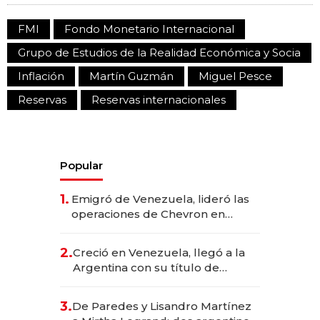
FMI
Fondo Monetario Internacional
Grupo de Estudios de la Realidad Económica y Socia
Inflación
Martín Guzmán
Miguel Pesce
Reservas
Reservas internacionales
Popular
1.
Emigró de Venezuela, lideró las
operaciones de Chevron en
EE.UU. y hoy es la única mujer
CEO en Vaca Muerta
2.
Creció en Venezuela, llegó a la
Argentina con su título de
abogado y construyó un imperio
gastronómico que revoluciona
3.
De Paredes y Lisandro Martínez
las marcas "fast premium"