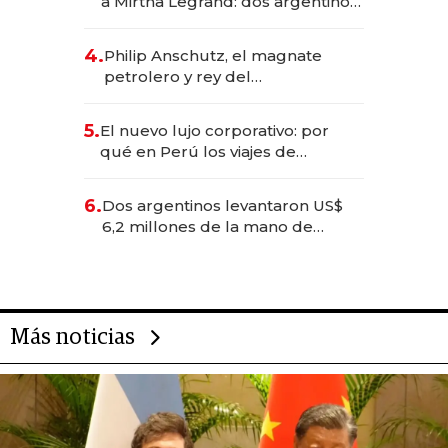
a Mirtha Legrand: dos argentinos
impulsan el negocio del wellness
deportivo y el cuidado corporal
4.
Philip Anschutz, el magnate
petrolero y rey del
entretenimiento que va por la
licitación de Tecnópolis junto a
5.
El nuevo lujo corporativo: por
Fénix
qué en Perú los viajes de
negocios dejan de ser reuniones
para convertirse en experiencias
6.
Dos argentinos levantaron US$
transformadoras
6,2 millones de la mano de
Rauch, Englebienne y Woloski
Más noticias