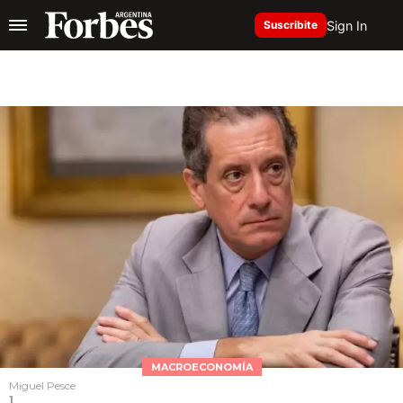
Sign In
Suscribite
MACROECONOMÍA
Miguel Pesce
1