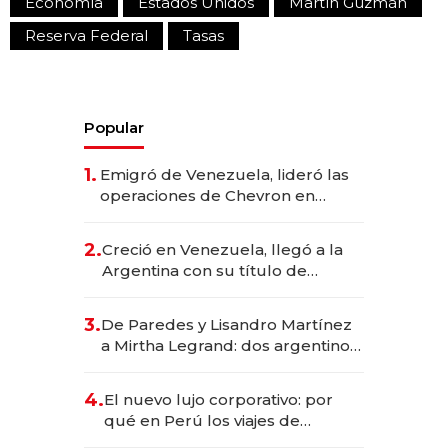
Economía
Estados Unidos
Martín Guzmán
Reserva Federal
Tasas
Popular
1.
Emigró de Venezuela, lideró las
operaciones de Chevron en
EE.UU. y hoy es la única mujer
CEO en Vaca Muerta
2.
Creció en Venezuela, llegó a la
Argentina con su título de
abogado y construyó un imperio
gastronómico que revoluciona
3.
De Paredes y Lisandro Martínez
las marcas "fast premium"
a Mirtha Legrand: dos argentinos
impulsan el negocio del wellness
deportivo y el cuidado corporal
4.
El nuevo lujo corporativo: por
qué en Perú los viajes de
negocios dejan de ser reuniones