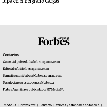
lupa en el Belgrano Cargas
Contactos
Comercial:
publicidad@forbesargentina.com
Editorial:
info@forbesargentina.com
Summit:
summitforbes@forbesargentina.com
Suscripciones:
suscripciones@forbes.ar
Forbes Argentina es publicada por HT Media SA.
MediaKit
|
Newsletter
|
Contacto
|
Valores y estándares editoriales
|