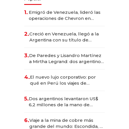
1.
Emigró de Venezuela, lideró las
operaciones de Chevron en
EE.UU. y hoy es la única mujer
CEO en Vaca Muerta
2.
Creció en Venezuela, llegó a la
Argentina con su título de
abogado y construyó un imperio
gastronómico que revoluciona
3.
De Paredes y Lisandro Martínez
las marcas "fast premium"
a Mirtha Legrand: dos argentinos
impulsan el negocio del wellness
deportivo y el cuidado corporal
4.
El nuevo lujo corporativo: por
qué en Perú los viajes de
negocios dejan de ser reuniones
para convertirse en experiencias
5.
Dos argentinos levantaron US$
transformadoras
6,2 millones de la mano de
Rauch, Englebienne y Woloski
6.
Viaje a la mina de cobre más
grande del mundo: Escondida, el