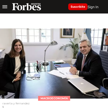
Sign In
Suscribite
MACROECONOMÍA
raverta y fernandez
1