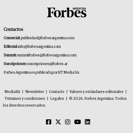
Contactos
Comercial:
publicidad@forbesargentina.com
Editorial:
info@forbesargentina.com
Summit:
summitforbes@forbesargentina.com
Suscripciones:
suscripciones@forbes.ar
Forbes Argentina es publicada por HT Media SA.
MediaKit
|
Newsletter
|
Contacto
|
Valores y estándares editoriales
|
Términos y condiciones
|
Legales
|
© 2026. Forbes Argentina. Todos
los derechos reservados.