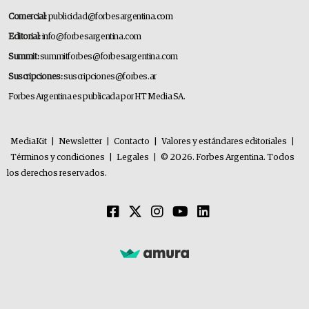
Comercial:
publicidad@forbesargentina.com
Editorial:
info@forbesargentina.com
Summit:
summitforbes@forbesargentina.com
Suscripciones:
suscripciones@forbes.ar
Forbes Argentina es publicada por HT Media SA.
MediaKit
|
Newsletter
|
Contacto
|
Valores y estándares editoriales
|
Términos y condiciones
|
Legales
|
© 2026. Forbes Argentina. Todos
los derechos reservados.