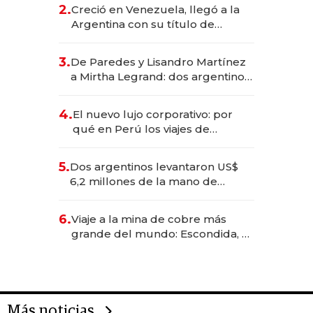
CEO en Vaca Muerta
2.
Creció en Venezuela, llegó a la
Argentina con su título de
abogado y construyó un imperio
gastronómico que revoluciona
3.
De Paredes y Lisandro Martínez
las marcas "fast premium"
a Mirtha Legrand: dos argentinos
impulsan el negocio del wellness
deportivo y el cuidado corporal
4.
El nuevo lujo corporativo: por
qué en Perú los viajes de
negocios dejan de ser reuniones
para convertirse en experiencias
5.
Dos argentinos levantaron US$
transformadoras
6,2 millones de la mano de
Rauch, Englebienne y Woloski
6.
Viaje a la mina de cobre más
grande del mundo: Escondida, el
gigante chileno que exporta US$
14.000 millones anuales
Más noticias