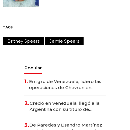
TAGS
Britney Spears
Jamie Spears
Popular
1.
Emigró de Venezuela, lideró las
operaciones de Chevron en
EE.UU. y hoy es la única mujer
CEO en Vaca Muerta
2.
Creció en Venezuela, llegó a la
Argentina con su título de
abogado y construyó un imperio
gastronómico que revoluciona
3.
De Paredes y Lisandro Martínez
las marcas "fast premium"