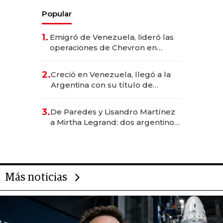
Popular
1.
Emigró de Venezuela, lideró las
operaciones de Chevron en
EE.UU. y hoy es la única mujer
CEO en Vaca Muerta
2.
Creció en Venezuela, llegó a la
Argentina con su título de
abogado y construyó un imperio
gastronómico que revoluciona
3.
De Paredes y Lisandro Martínez
las marcas "fast premium"
a Mirtha Legrand: dos argentinos
impulsan el negocio del wellness
deportivo y el cuidado corporal
Más noticias