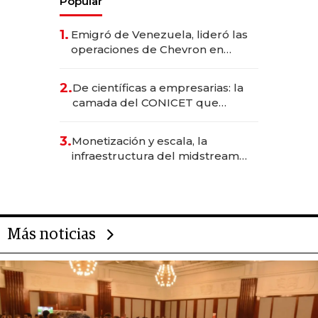
Popular
1.
Emigró de Venezuela, lideró las
operaciones de Chevron en
EE.UU. y hoy es la única mujer
CEO en Vaca Muerta
2.
De científicas a empresarias: la
camada del CONICET que
levantó más de US$ 40 millones
para fundar startups biotech
3.
Monetización y escala, la
infraestructura del midstream
busca destrabar el potencial de
Vaca Muerta
Más noticias