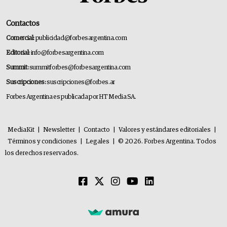
Contactos
Comercial:
publicidad@forbesargentina.com
Editorial:
info@forbesargentina.com
Summit:
summitforbes@forbesargentina.com
Suscripciones:
suscripciones@forbes.ar
Forbes Argentina es publicada por HT Media SA.
MediaKit
|
Newsletter
|
Contacto
|
Valores y estándares editoriales
|
Términos y condiciones
|
Legales
|
© 2026. Forbes Argentina. Todos
los derechos reservados.