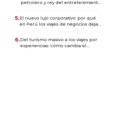
petrolero y rey del entretenimiento
que va por la licitación de
Tecnópolis junto a Fénix
5.
El nuevo lujo corporativo: por qué
en Perú los viajes de negocios dejan
de ser reuniones para convertirse
en experiencias transformadoras
6.
Del turismo masivo a los viajes por
experiencias: cómo cambia el
negocio de la asistencia al viajero