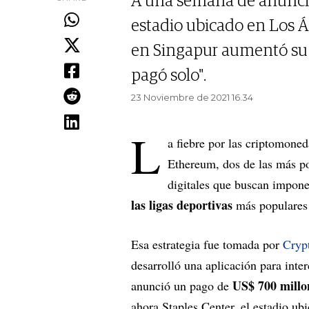
A una semana de anunciar
estadio ubicado en Los Á
en Singapur aumentó su 
pagó solo".
23 Noviembre de 2021 16.34
L
a fiebre por las criptomoned
Ethereum, dos de las más pop
digitales que buscan impone
las ligas deportivas
más populares
Esa estrategia fue tomada por
Cryp
desarrolló una aplicación para int
US$ 700 millo
anunció un pago de
ahora Staples Center, el estadio u