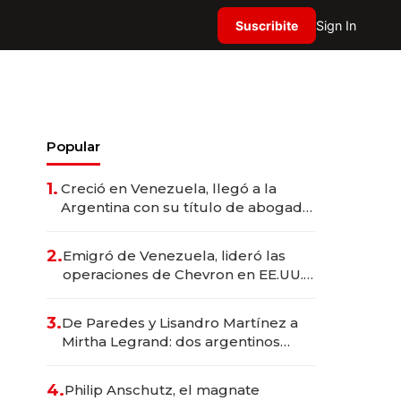
Suscribite
Sign In
Popular
1.
Creció en Venezuela, llegó a la
Argentina con su título de abogado
y construyó un imperio
gastronómico que revoluciona las
2.
Emigró de Venezuela, lideró las
marcas "fast premium"
operaciones de Chevron en EE.UU. y
hoy es la única mujer CEO en Vaca
Muerta
3.
De Paredes y Lisandro Martínez a
Mirtha Legrand: dos argentinos
impulsan el negocio del wellness
deportivo y el cuidado corporal
4.
Philip Anschutz, el magnate