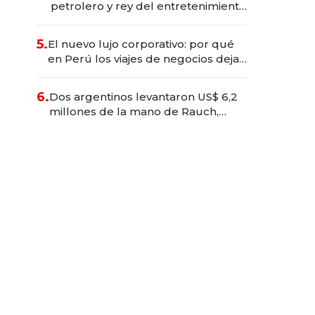
petrolero y rey del entretenimiento
que va por la licitación de
Tecnópolis junto a Fénix
5.
El nuevo lujo corporativo: por qué
en Perú los viajes de negocios dejan
de ser reuniones para convertirse
en experiencias transformadoras
6.
Dos argentinos levantaron US$ 6,2
millones de la mano de Rauch,
Englebienne y Woloski