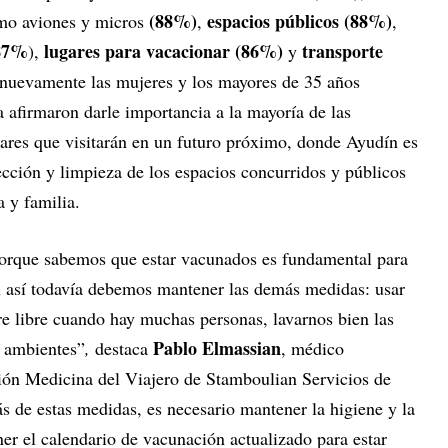
(88%)
espacios públicos (88%)
mo aviones y micros
,
,
(87%
lugares para vacacionar (86%)
transporte
),
y
 nuevamente las mujeres y los mayores de 35 años
 afirmaron darle importancia a la mayoría de las
ugares que visitarán en un futuro próximo, donde Ayudín es
ección y limpieza de los espacios concurridos y públicos
a y familia.
porque sabemos que estar vacunados es fundamental para
n así todavía debemos mantener las demás medidas: usar
ire libre cuando hay muchas personas, lavarnos bien las
Pablo Elmassian
s ambientes”
,
destaca
, médico
sión Medicina del Viajero de Stamboulian Servicios de
 de estas medidas, es necesario mantener la higiene y la
ner el calendario de vacunación actualizado para estar