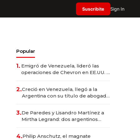
Suscribite
Sign In
Popular
1.
Emigró de Venezuela, lideró las
operaciones de Chevron en EE.UU. y
hoy es la única mujer CEO en Vaca
Muerta
2.
Creció en Venezuela, llegó a la
Argentina con su título de abogado
y construyó un imperio
gastronómico que revoluciona las
3.
De Paredes y Lisandro Martínez a
marcas "fast premium"
Mirtha Legrand: dos argentinos
impulsan el negocio del wellness
deportivo y el cuidado corporal
4.
Philip Anschutz, el magnate